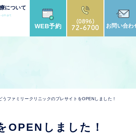
療について
r-smart
(0896)
WEB
予約
お問い
合わ
72-6700
どうファミリークリニックのプレサイトをOPENしました！
OPENしました！