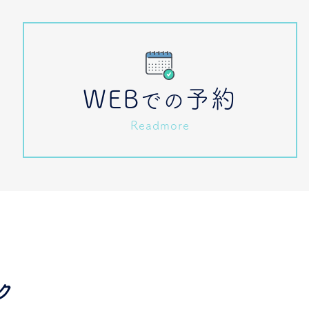
WEB
予約
での
Readmore
ク