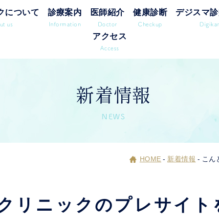
クについて
診療案内
医師紹介
健康診断
デジスマ診
ut us
Information
Doctor
Checkup
Digika
アクセス
Access
新着情報
NEWS
HOME
-
新着情報
-
こん
クリニックのプレサイトを