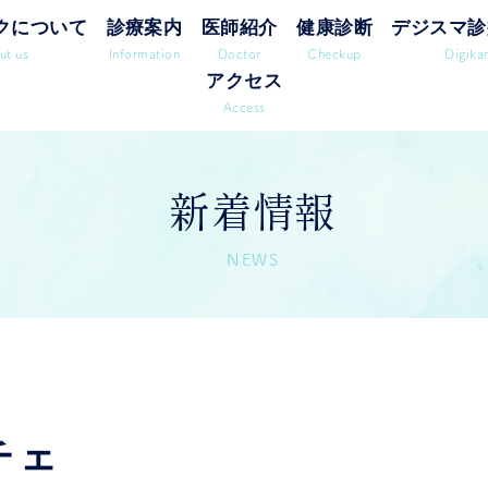
クについて
診療案内
医師紹介
健康診断
デジスマ診
ut us
Information
Doctor
Checkup
Digika
アクセス
Access
新着情報
NEWS
チェ